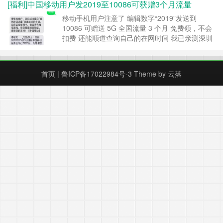
[福利]中国移动用户发2019至10086可获赠3个月流量
一下，发现主流媒体多数是引用《每日经济新闻》
的一篇报道，如下图，10086 客服回答称“这个活
移动手机用户注意了 编辑数字“2019”发送到
动没有那种限制”，其中的“那种限制”是指“限……
10086 可赠送 5G 全国流量 3 个月 免费领，不会
继续阅读 »
扣费 还能顺道查询自己的在网时间 我已亲测深圳
移动有效，针对此优惠的具体规则我还专门打了
10086 客服电话，得到的回复是：此活动确实正
在全国展开，但具体规则不清楚。 倒是朋友圈关
首页
|
鲁ICP备17022984号-3
Theme by
云落
于赠送规则有各种小道版本，由于未经证实就不发
了。根据观察朋友圈晒图我猜测……
继续阅读 »