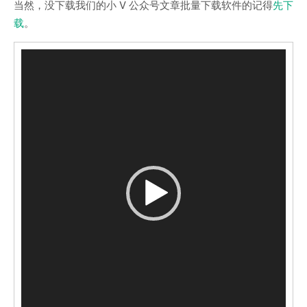
当然，没下载我们的小 V 公众号文章批量下载软件的记得
先下
载
。
视
频
播
放
器